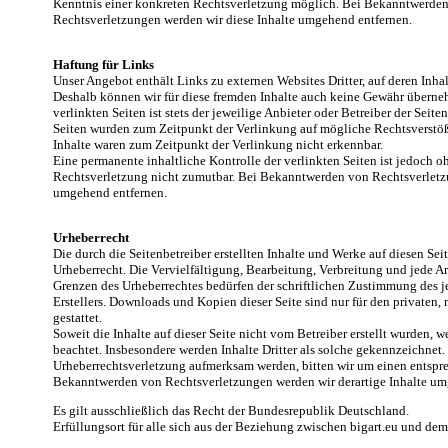
Kenntnis einer konkreten Rechtsverletzung möglich. Bei Bekanntwerde
Rechtsverletzungen werden wir diese Inhalte umgehend entfernen.
Haftung für Links
Unser Angebot enthält Links zu externen Websites Dritter, auf deren Inha
Deshalb können wir für diese fremden Inhalte auch keine Gewähr überneh
verlinkten Seiten ist stets der jeweilige Anbieter oder Betreiber der Seite
Seiten wurden zum Zeitpunkt der Verlinkung auf mögliche Rechtsverstöß
Inhalte waren zum Zeitpunkt der Verlinkung nicht erkennbar.
Eine permanente inhaltliche Kontrolle der verlinkten Seiten ist jedoch 
Rechtsverletzung nicht zumutbar. Bei Bekanntwerden von Rechtsverletz
umgehend entfernen.
Urheberrecht
Die durch die Seitenbetreiber erstellten Inhalte und Werke auf diesen Se
Urheberrecht. Die Vervielfältigung, Bearbeitung, Verbreitung und jede A
Grenzen des Urheberrechtes bedürfen der schriftlichen Zustimmung des j
Erstellers. Downloads und Kopien dieser Seite sind nur für den privaten
gestattet.
Soweit die Inhalte auf dieser Seite nicht vom Betreiber erstellt wurden, w
beachtet. Insbesondere werden Inhalte Dritter als solche gekennzeichnet. 
Urheberrechtsverletzung aufmerksam werden, bitten wir um einen entspr
Bekanntwerden von Rechtsverletzungen werden wir derartige Inhalte um
Es gilt ausschließlich das Recht der Bundesrepublik Deutschland.
Erfüllungsort für alle sich aus der Beziehung zwischen bigart.eu und de