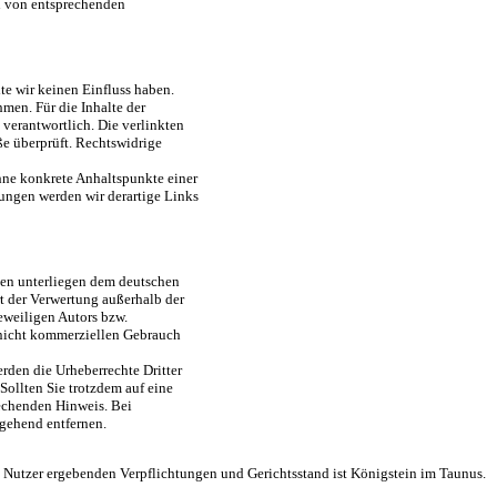
n von entsprechenden
lte wir keinen Einfluss haben.
men. Für die Inhalte der
n verantwortlich. Die verlinkten
e überprüft. Rechtswidrige
ohne konkrete Anhaltspunkte einer
ungen werden wir derartige Links
iten unterliegen dem deutschen
rt der Verwertung außerhalb der
eweiligen Autors bzw.
, nicht kommerziellen Gebrauch
erden die Urheberrechte Dritter
Sollten Sie trotzdem auf eine
echenden Hinweis. Bei
gehend entfernen.
m Nutzer ergebenden Verpflichtungen und Gerichtsstand ist Königstein im Taunus.